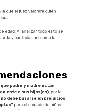
la que el juez valorará quién
hijos.
e edad. Al analizar todo esto se
guarda y custodia, así como la
omendaciones
o
que padre y madre están
niente a sus hijas(os)
, por lo
a
no debe basarse en prejuicios
aptas”
para el cuidado de niñas,