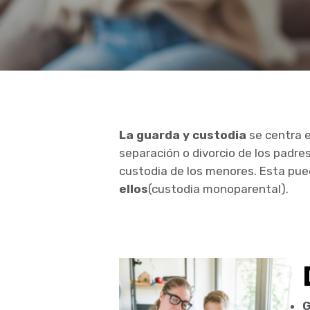
La guarda y custodia
se centra e
separación o divorcio de los padre
custodia de los menores. Esta pu
Hit enter to search or ESC to close
ellos
(custodia monoparental).
G