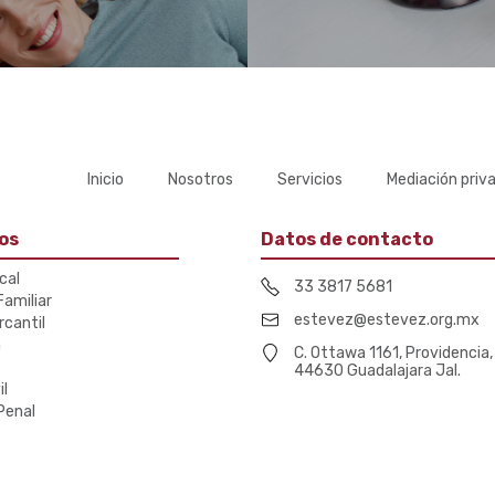
Inicio
Nosotros
Servicios
Mediación priv
os
Datos de contacto
scal
33 3817 5681
amiliar
estevez@estevez.org.mx
rcantil
a
C. Ottawa 1161, Providencia,
44630 Guadalajara Jal.
il
Penal
s