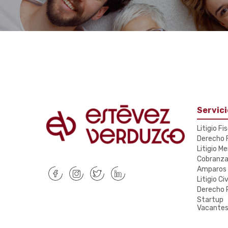
Servici
Litigio Fi
Derecho F
Litigio Me
Cobranz
Amparos
Litigio Civ
Derecho 
Startup
Vacante