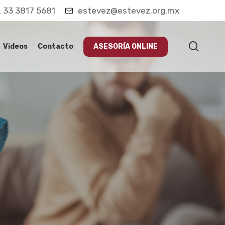
33 3817 5681
estevez@estevez.org.mx
searc
Videos
Contacto
ASESORÍA ONLINE