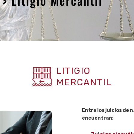
> Litigio Mercantil
LITIGIO
MERCANTIL
Entre los juicios de
encuentran: