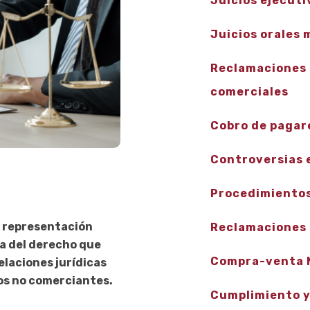
Juicios ejecuti
Juicios orales 
Reclamaciones 
comerciales
Cobro de pagaré
Controversias e
Procedimientos
y representación
Reclamaciones 
ma del derecho que
Compra-venta 
relaciones jurídicas
os no comerciantes.
Cumplimiento y