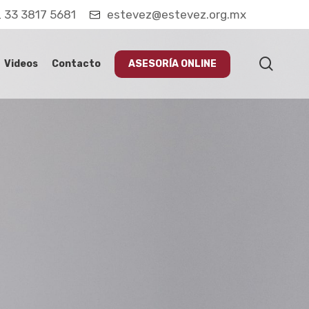
33 3817 5681
estevez@estevez.org.mx
searc
Videos
Contacto
ASESORÍA ONLINE