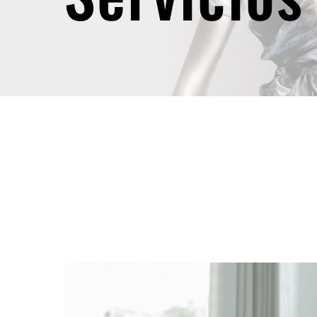
Hit enter to search or ESC to close