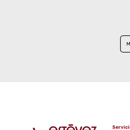
M
Servici