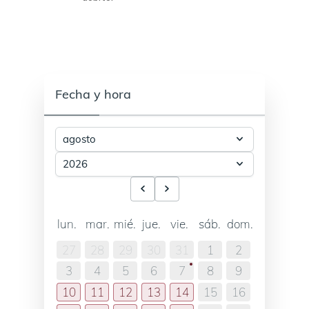
Fecha y hora
lun.
mar.
mié.
jue.
vie.
sáb.
dom.
27
28
29
30
31
1
2
3
4
5
6
7
8
9
10
11
12
13
14
15
16