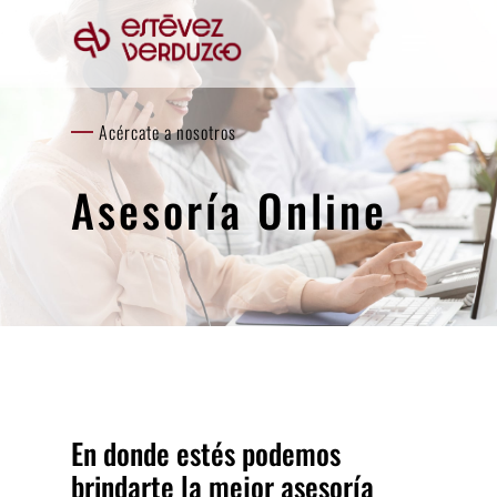
Skip
Menu
to
Close
main
Menu
content
Acércate a nosotros
Asesoría Online
En donde estés podemos
brindarte la mejor asesoría