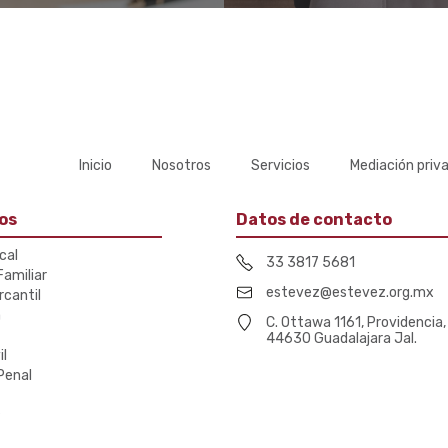
Inicio
Nosotros
Servicios
Mediación priv
os
Datos de contacto
scal
33 3817 5681
amiliar
estevez@estevez.org.mx
rcantil
a
C. Ottawa 1161, Providencia,
44630 Guadalajara Jal.
il
Penal
s