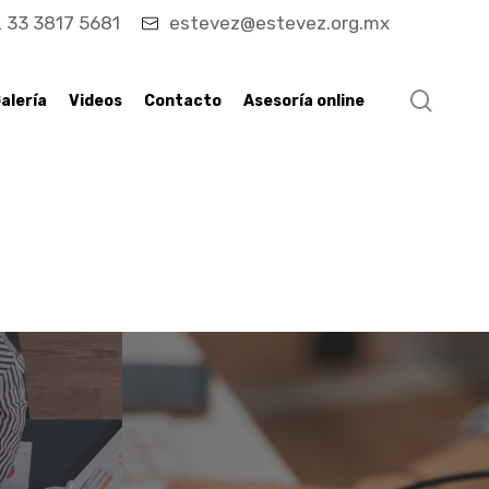
33 3817 5681
estevez@estevez.org.mx
searc
alería
Videos
Contacto
Asesoría online