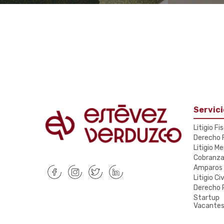
Servici
Litigio Fi
Derecho F
Litigio Me
Cobranz
Amparos
Litigio Civ
Derecho 
Startup
Vacante