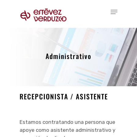
Skip
Menu
to
Close
main
Menu
content
Administrativo
RECEPCIONISTA / ASISTENTE
Estamos contratando una persona que
apoye como asistente administrativo y