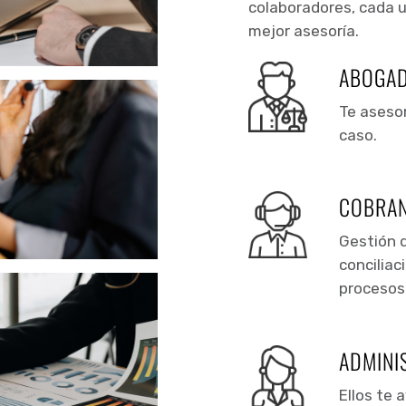
colaboradores, cada un
mejor asesoría.
ABOGA
Te asesor
caso.
COBRA
Gestión d
conciliac
procesos
ADMINI
Ellos te 