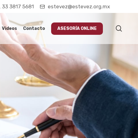
33 3817 5681
estevez@estevez.org.mx
searc
Videos
Contacto
ASESORÍA ONLINE