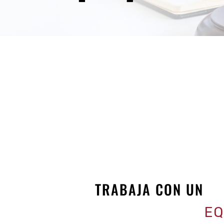
Hit enter to search or ESC to close
TRABAJA CON UN
EQ