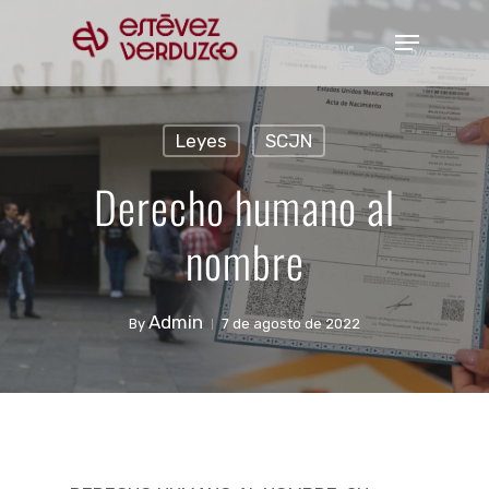
Skip
Menu
to
Close
main
Menu
content
Leyes
SCJN
Derecho humano al
nombre
Admin
By
7 de agosto de 2022