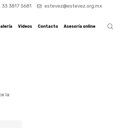
33 3817 5681
estevez@estevez.org.mx
searc
alería
Videos
Contacto
Asesoría online
ce la