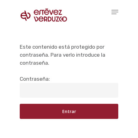
Skip
Menu
to
Close
main
Menu
content
Este contenido está protegido por
contraseña. Para verlo introduce la
contraseña.
Contraseña: